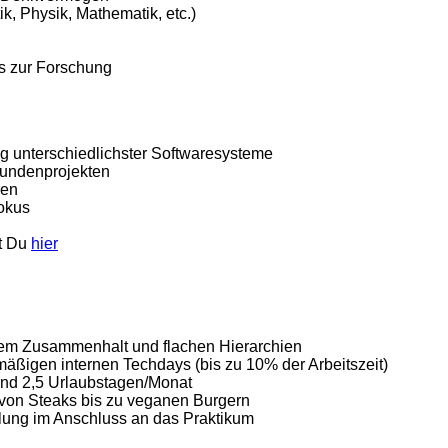
ik, Physik, Mathematik, etc.)
is zur Forschung
g unterschiedlichster Softwaresysteme
 Kundenprojekten
ren
Fokus
st Du
hier
rkem Zusammenhalt und flachen Hierarchien
äßigen internen Techdays (bis zu 10% der Arbeitszeit)
 und 2,5 Urlaubstagen/Monat
 von Steaks bis zu veganen Burgern
llung im Anschluss an das Praktikum