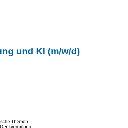
ung und KI (m/w/d)
hnische Themen
es Denkvermögen